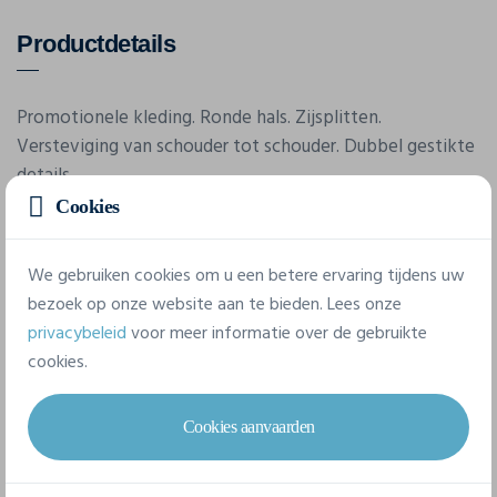
Productdetails
Promotionele kleding. Ronde hals. Zijsplitten.
Versteviging van schouder tot schouder. Dubbel gestikte
details.
Cookies
Eigenschappen
We gebruiken cookies om u een betere ervaring tijdens uw
bezoek op onze website aan te bieden. Lees onze
privacybeleid
voor meer informatie over de gebruikte
Merk
cookies.
Elevate
Referentie
Cookies aanvaarden
37500
Gram/m²