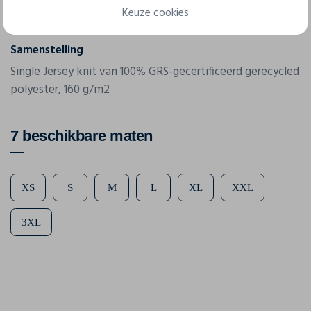
Keuze cookies
160 g/m2
Samenstelling
Single Jersey knit van 100% GRS-gecertificeerd gerecycled
polyester, 160 g/m2
7 beschikbare maten
XS
S
M
L
XL
XXL
3XL