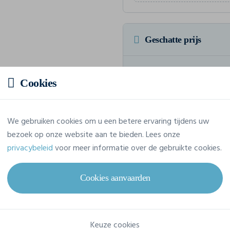
Geschatte prijs
Prijs op aanvraag
Cookies
Vraag jouw offerte op maat aan
We gebruiken cookies om u een betere ervaring tijdens uw
bezoek op onze website aan te bieden. Lees onze
privacybeleid
voor meer informatie over de gebruikte cookies.
Eigenschappen
Cookies aanvaarden
Merk
Elevate
Referentie
39016
Keuze cookies