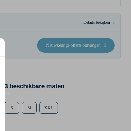
Details bekijken
Nauwkeurige offerte ontvangen
3 beschikbare maten
S
M
XXL