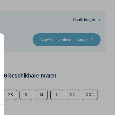
Details bekijken
Nauwkeurige offerte ontvangen
6 beschikbare maten
XS
S
M
L
XL
XXL