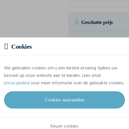
Geschatte prijs
Prijs op aanvraag
Cookies
Vraag jouw offerte op maat aan
We gebruiken cookies om u een betere ervaring tijdens uw
bezoek op onze website aan te bieden. Lees onze
privacybeleid
voor meer informatie over de gebruikte cookies.
Eigenschappen
Cookies aanvaarden
Merk
Elevate
Referentie
39011
Keuze cookies