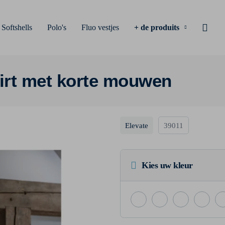
Softshells
Polo's
Fluo vestjes
+ de produits
hirt met korte mouwen
Elevate
39011
Kies uw kleur