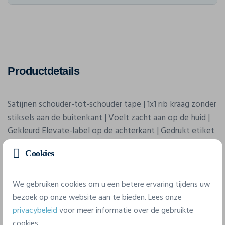
Productdetails
Satijnen schouder-tot-schouder tape | 1x1 rib kraag zonder
stiksels aan de buitenkant | Voelt zacht aan op de huid |
Gekleurd Elevate-label op de achterkant | Gedrukt etiket
| Glad oppervlak | Voorgekrompen | Ringgesponnen en
Cookies
gekamd katoen | Normale pasvorm
We gebruiken cookies om u een betere ervaring tijdens uw
bezoek op onze website aan te bieden. Lees onze
privacybeleid
voor meer informatie over de gebruikte
cookies.