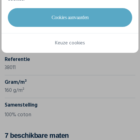
Eigenschappen
Cookies aanvaarden
Merk
Keuze cookies
Elevate
Referentie
38011
Gram/m²
160 g/m²
Samenstelling
100% coton
7 beschikbare maten