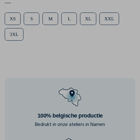
XS
S
M
L
XL
XXL
3XL
100% belgische productie
Bedrukt in onze ateliers in Namen