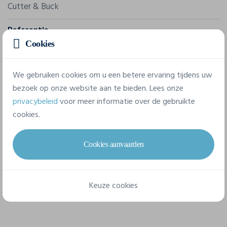
Cutter & Buck
Referentie
353400
Cookies
Samenstelling
We gebruiken cookies om u een betere ervaring tijdens uw
80% katoen, 20% polyester.
bezoek op onze website aan te bieden. Lees onze
privacybeleid
voor meer informatie over de gebruikte
cookies.
7 beschikbare maten
Cookies aanvaarden
S
M
L
XL
XXL
3XL
4XL
Keuze cookies