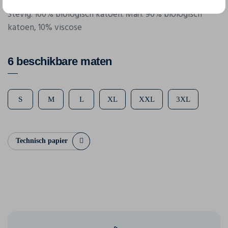
Stevig: 100% biologisch katoen. Marl: 90% biologisch
katoen, 10% viscose
6 beschikbare maten
S
M
L
XL
XXL
3XL
Technisch papier