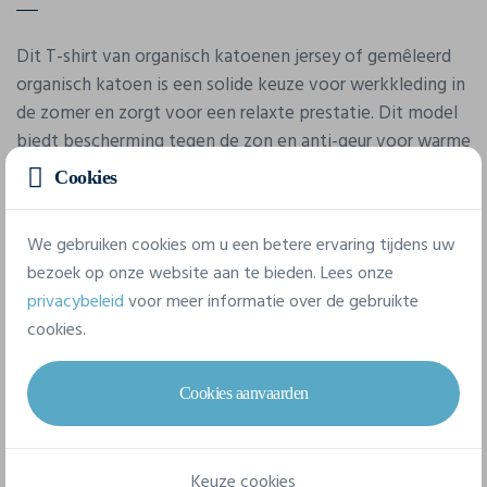
Dit T-shirt van organisch katoenen jersey of gemêleerd
organisch katoen is een solide keuze voor werkkleding in
de zomer en zorgt voor een relaxte prestatie. Dit model
biedt bescherming tegen de zon en anti-geur voor warme
werkomstandigheden.
Cookies
We gebruiken cookies om u een betere ervaring tijdens uw
Eigenschappen
bezoek op onze website aan te bieden. Lees onze
privacybeleid
voor meer informatie over de gebruikte
Merk
cookies.
Craghoppers Expert
Cookies aanvaarden
Referentie
CET004
Keuze cookies
Samenstelling