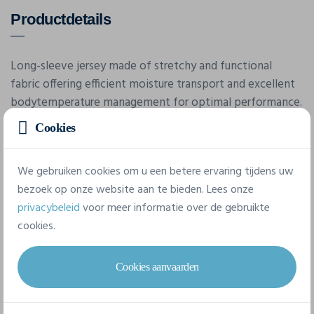
Productdetails
Long-sleeve jersey made of stretchy and functional
fabric offering efficient moisture transport and excellent
bodytemperature management for optimal performance.
High elasticity and ergonomic design ensure comfortable
Cookies
fit and great freedom of movement. Your corporate
identity can always find its match thanks to the wide
We gebruiken cookies om u een betere ervaring tijdens uw
range of colors.
bezoek op onze website aan te bieden. Lees onze
privacybeleid
voor meer informatie over de gebruikte
cookies.
Eigenschappen
Cookies aanvaarden
Merk
Craft