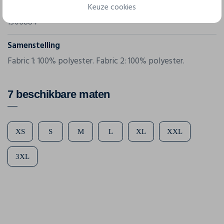
Keuze cookies
Referentie
1906884
Samenstelling
Fabric 1: 100% polyester. Fabric 2: 100% polyester.
7 beschikbare maten
XS
S
M
L
XL
XXL
3XL