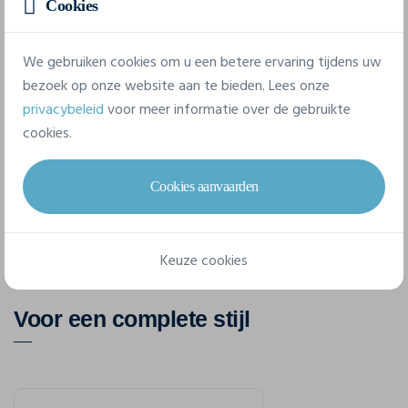
Cookies
Samenstelling
Fabric 1: 100% polyester. Fabric 2: 100% polyester.
We gebruiken cookies om u een betere ervaring tijdens uw
bezoek op onze website aan te bieden. Lees onze
privacybeleid
voor meer informatie over de gebruikte
6 beschikbare maten
cookies.
XS
S
M
L
XL
XXL
Cookies aanvaarden
Keuze cookies
Voor een complete stijl