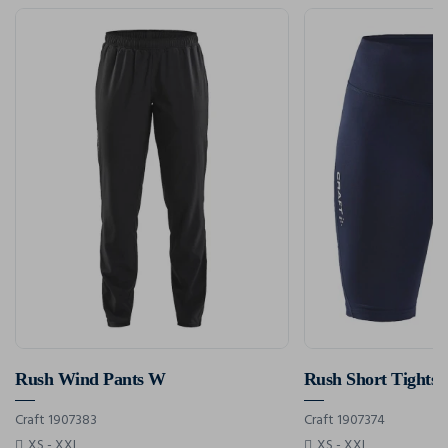
Rush Wind Pants W
Rush Short Tights
Craft 1907383
Craft 1907374
XS - XXL
XS - XXL