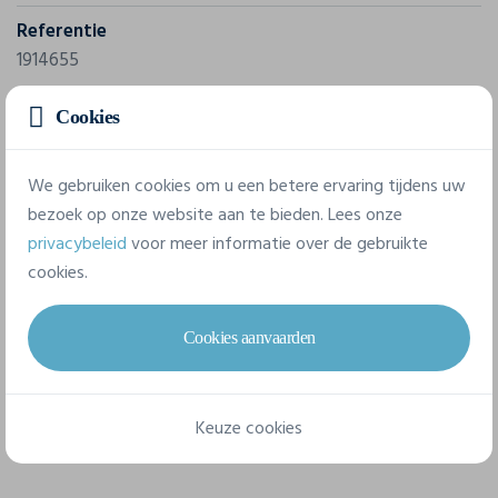
Referentie
1914655
Samenstelling
Cookies
100% polyester-recycled.
We gebruiken cookies om u een betere ervaring tijdens uw
bezoek op onze website aan te bieden. Lees onze
7 beschikbare maten
privacybeleid
voor meer informatie over de gebruikte
cookies.
XS
S
M
L
XL
XXL
Cookies aanvaarden
3XL
Keuze cookies