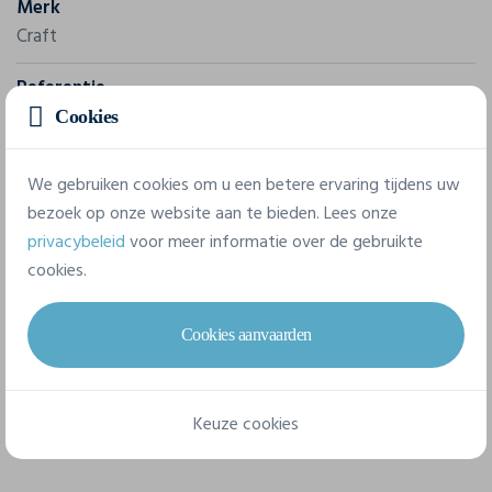
Merk
Craft
Referentie
1914662
Cookies
Samenstelling
We gebruiken cookies om u een betere ervaring tijdens uw
100% polyester-recycled.
bezoek op onze website aan te bieden. Lees onze
privacybeleid
voor meer informatie over de gebruikte
cookies.
6 beschikbare maten
Cookies aanvaarden
XS
S
M
L
XL
XXL
Keuze cookies