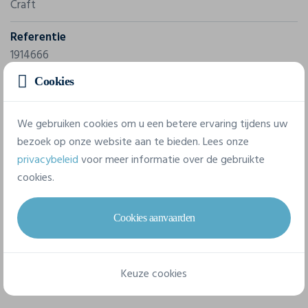
Craft
Referentie
1914666
Cookies
Samenstelling
72% polyester-recycled, 28% elastane.
We gebruiken cookies om u een betere ervaring tijdens uw
bezoek op onze website aan te bieden. Lees onze
7 beschikbare maten
privacybeleid
voor meer informatie over de gebruikte
cookies.
XXS
XS
S
M
L
XL
Cookies aanvaarden
XXL
Keuze cookies