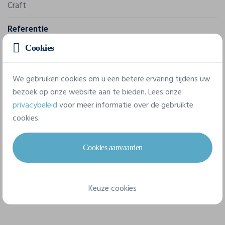
Craft
Referentie
1911111
Cookies
Samenstelling
We gebruiken cookies om u een betere ervaring tijdens uw
100% polyester-recycled.
bezoek op onze website aan te bieden. Lees onze
privacybeleid
voor meer informatie over de gebruikte
4 beschikbare maten
cookies.
Cookies aanvaarden
122/128
134/140
146/152
158/164
Keuze cookies