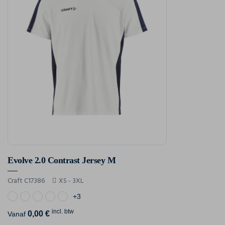
Evolve 2.0 Contrast Jersey M
Craft C17386
XS - 3XL
+3
incl. btw
0,00 €
Vanaf