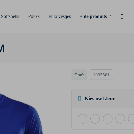
Softshells
Polo's
Fluo vestjes
+ de produits
M
Craft
1905561
Kies uw kleur