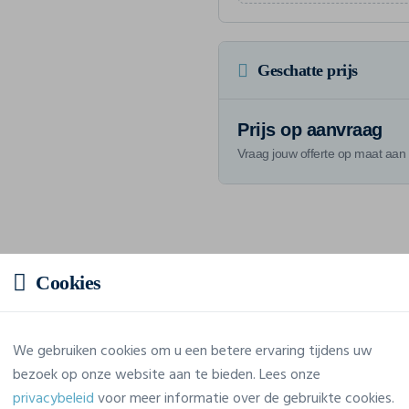
Geschatte prijs
Prijs op aanvraag
Vraag jouw offerte op maat aan
Eigenschappen
Cookies
Merk
Craft
We gebruiken cookies om u een betere ervaring tijdens uw
Referentie
1905561
bezoek op onze website aan te bieden. Lees onze
privacybeleid
voor meer informatie over de gebruikte cookies.