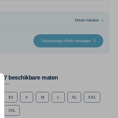
Details bekijken
Nauwkeurige offerte ontvangen
7 beschikbare maten
XS
S
M
L
XL
XXL
3XL