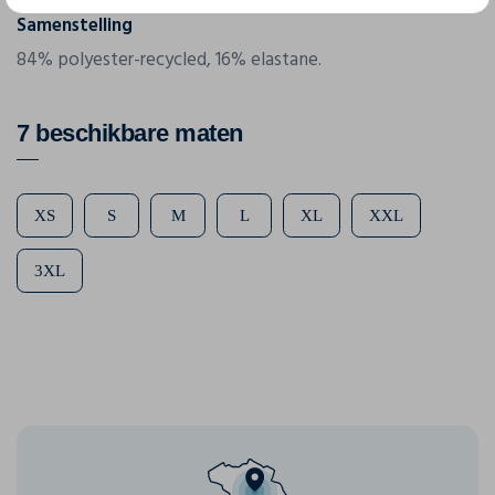
Samenstelling
84% polyester-recycled, 16% elastane.
7 beschikbare maten
XS
S
M
L
XL
XXL
3XL