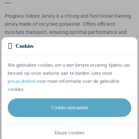
Progress Indoor Jersey is a strong and functional training
jersey made of recycled polyester. Offers efficient
moisture transport, ensuring optimal performance and
comfort during high-energy workouts. • Recycled
Cookies
polyester • Elastic fabric • Reduced number of seams for
optimal durability and comfort • Round neck
We gebruiken cookies om u een betere ervaring tijdens uw
bezoek op onze website aan te bieden. Lees onze
Eigenschappen
privacybeleid
voor meer informatie over de gebruikte
cookies.
Merk
Craft
Cookies aanvaarden
Referentie
1911100
Keuze cookies