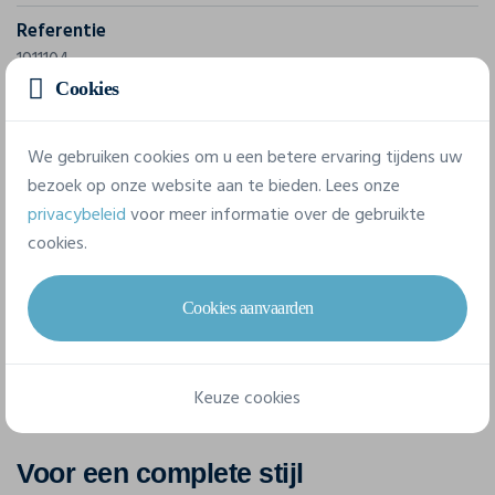
Referentie
1911104
Cookies
Samenstelling
100% Polyester-recycled.
We gebruiken cookies om u een betere ervaring tijdens uw
bezoek op onze website aan te bieden. Lees onze
privacybeleid
voor meer informatie over de gebruikte
6 beschikbare maten
cookies.
XS
S
M
L
XL
XXL
Cookies aanvaarden
Keuze cookies
Voor een complete stijl