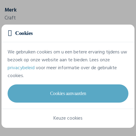
Merk
Craft
Referentie
Cookies
1910172
We gebruiken cookies om u een betere ervaring tijdens uw
Samenstelling
bezoek op onze website aan te bieden. Lees onze
100% polyester-recycled.
privacybeleid
voor meer informatie over de gebruikte
cookies.
7 beschikbare maten
Cookies aanvaarden
XS
S
M
L
XL
XXL
Keuze cookies
3XL