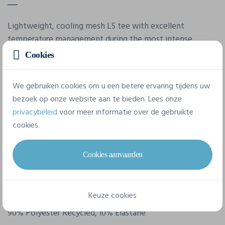
Lightweight, cooling mesh LS tee with excellent
temperature management during the most intense
activities. DRY.
Cookies
We gebruiken cookies om u een betere ervaring tijdens uw
Eigenschappen
bezoek op onze website aan te bieden. Lees onze
privacybeleid
voor meer informatie over de gebruikte
Merk
cookies.
Craft
Cookies aanvaarden
Referentie
1908852
Keuze cookies
Samenstelling
90% Polyester Recycled, 10% Elastane