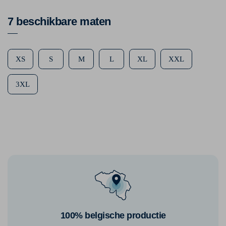
7 beschikbare maten
XS
S
M
L
XL
XXL
3XL
100% belgische productie