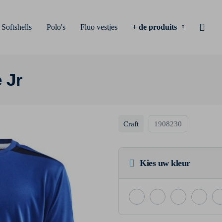
Softshells
Polo's
Fluo vestjes
+ de produits
 Jr
Craft
1908230
Kies uw kleur