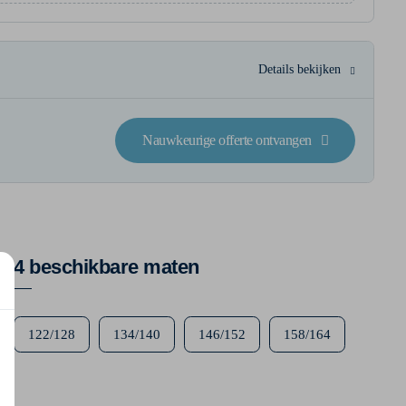
Details bekijken
Nauwkeurige offerte ontvangen
4 beschikbare maten
122/128
134/140
146/152
158/164