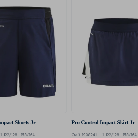
mpact Shorts Jr
Pro Control Impact Skirt Jr
122/128 - 158/164
Craft 1908241
122/128 - 158/164