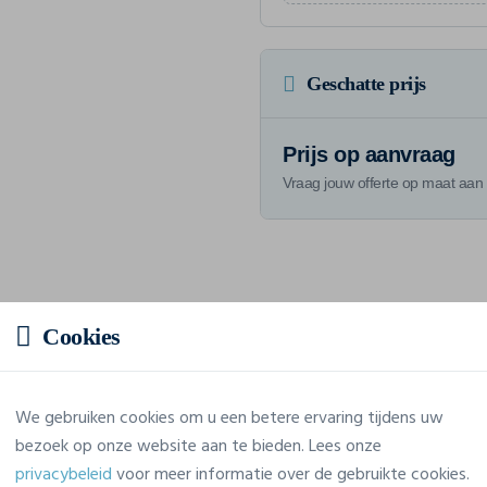
Geschatte prijs
Prijs op aanvraag
Vraag jouw offerte op maat aan
Eigenschappen
Cookies
Merk
Craft
We gebruiken cookies om u een betere ervaring tijdens uw
Referentie
1908230
bezoek op onze website aan te bieden. Lees onze
privacybeleid
voor meer informatie over de gebruikte cookies.