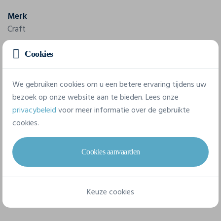
Merk
Craft
Referentie
Cookies
1912758
We gebruiken cookies om u een betere ervaring tijdens uw
Samenstelling
bezoek op onze website aan te bieden. Lees onze
95% polyester-recycled, 5% elastane.
privacybeleid
voor meer informatie over de gebruikte
cookies.
7 beschikbare maten
Cookies aanvaarden
XXS
XS
S
M
L
XL
Keuze cookies
XXL