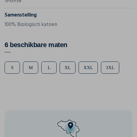
1916958
Samenstelling
100% Biologisch katoen
6 beschikbare maten
S
M
L
XL
XXL
3XL