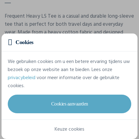
Frequent Heavy LS Tee is a casual and durable long-sleeve
tee that is perfect for both travel days and everyday
wear. Made from a heavy cotton fabric and designed
with a relaxed fit, this versatile item provides excellent
Cookies
all-day comfort. Perfect for branding with club, sponsor
or company logos. • Heavy fabric made from 100%
We gebruiken cookies om u een betere ervaring tijdens uw
organic cotton (220 gsm) • Clean design • Relaxed fit
bezoek op onze website aan te bieden. Lees onze
privacybeleid
voor meer informatie over de gebruikte
cookies.
Eigenschappen
Cookies aanvaarden
Merk
Craft
Keuze cookies
Referentie