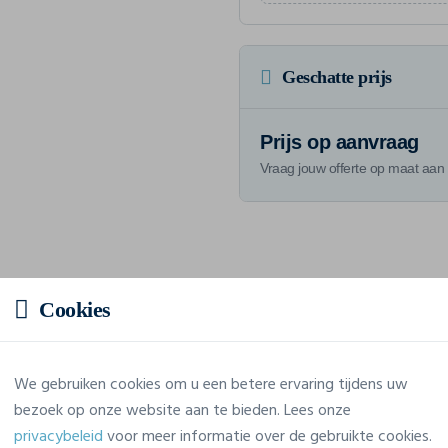
Geschatte prijs
Prijs op aanvraag
Vraag jouw offerte op maat aan
Eigenschappen
Cookies
Merk
Craft
We gebruiken cookies om u een betere ervaring tijdens uw
Referentie
C17403
bezoek op onze website aan te bieden. Lees onze
privacybeleid
voor meer informatie over de gebruikte cookies.