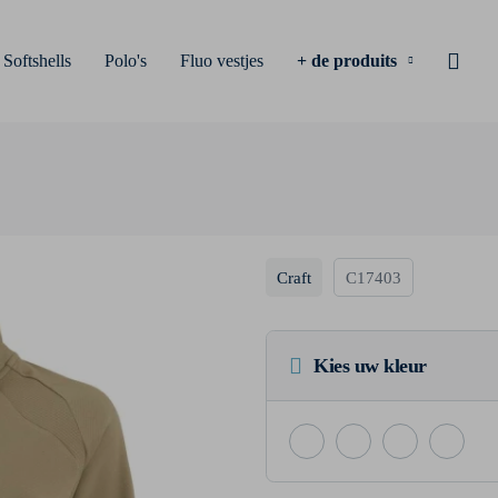
Softshells
Polo's
Fluo vestjes
+ de produits
Craft
C17403
Kies uw kleur