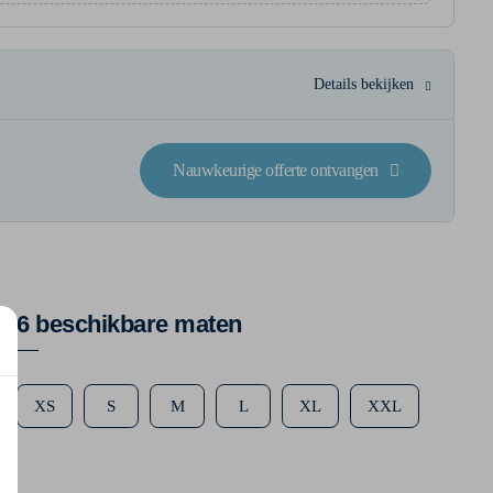
Details bekijken
Nauwkeurige offerte ontvangen
6 beschikbare maten
XS
S
M
L
XL
XXL