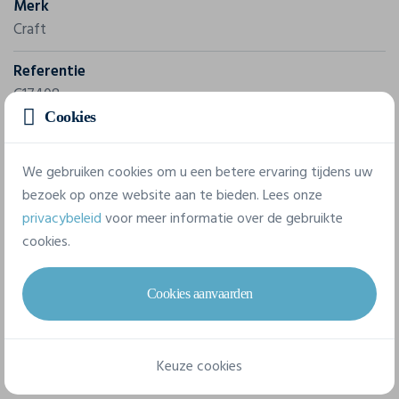
Merk
Craft
Referentie
C17408
Cookies
Samenstelling
100% Polyester Recycled
We gebruiken cookies om u een betere ervaring tijdens uw
bezoek op onze website aan te bieden. Lees onze
privacybeleid
voor meer informatie over de gebruikte
7 beschikbare maten
cookies.
XXS
XS
S
M
L
XL
Cookies aanvaarden
XXL
Keuze cookies