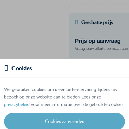
Geschatte prijs
Prijs op aanvraag
Vraag jouw offerte op maat aan
Cookies
Eigenschappen
We gebruiken cookies om u een betere ervaring tijdens uw
bezoek op onze website aan te bieden. Lees onze
Merk
Craft
privacybeleid
voor meer informatie over de gebruikte cookies.
Referentie
C17390
Cookies aanvaarden