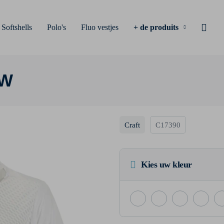
Softshells
Polo's
Fluo vestjes
+ de produits
 W
Craft
C17390
Kies uw kleur