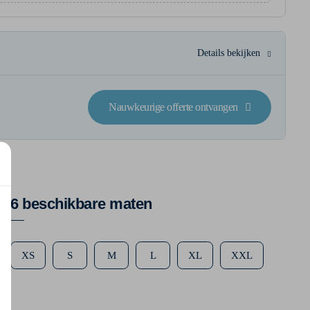
Details bekijken
Nauwkeurige offerte ontvangen
6 beschikbare maten
XS
S
M
L
XL
XXL