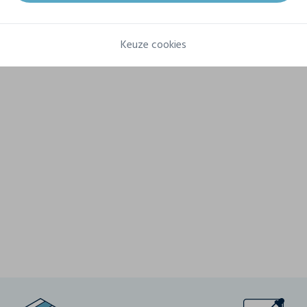
Samenstelling
Main 100% Polyester Recycled, Side Panels92% Polyester
Recycled, 8% Elastane
Keuze cookies