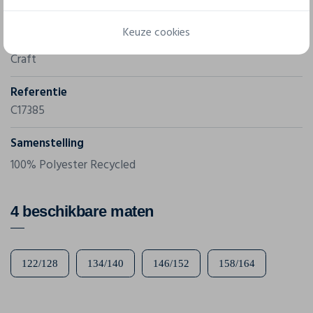
Keuze cookies
Merk
Craft
Referentie
C17385
Samenstelling
100% Polyester Recycled
4 beschikbare maten
122/128
134/140
146/152
158/164