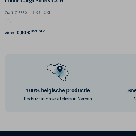
Endur Cargo Shorts C3 W
Craft C17330
XS - XXL
incl. btw
0,00 €
Vanaf
100% belgische productie
Sne
Bedrukt in onze ateliers in Namen