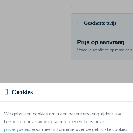
Geschatte prijs
Prijs op aanvraag
Vraag jouw offerte op maat aan
Eigenschappen
Cookies
Merk
Craft
We gebruiken cookies om u een betere ervaring tijdens uw
Referentie
C17363
bezoek op onze website aan te bieden. Lees onze
privacybeleid
voor meer informatie over de gebruikte cookies.