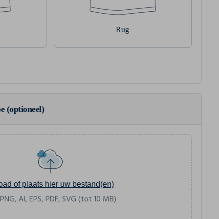
Rug
e (optioneel)
oad of plaats hier uw bestand(en)
 PNG, AI, EPS, PDF, SVG (tot 10 MB)