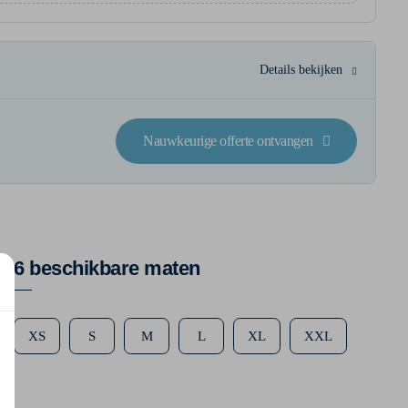
Details bekijken
Nauwkeurige offerte ontvangen
6 beschikbare maten
XS
S
M
L
XL
XXL