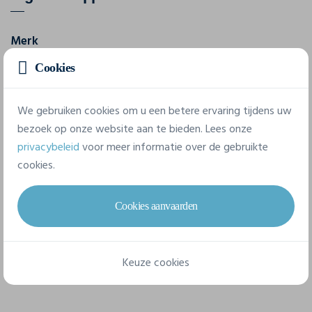
Merk
Craft
Cookies
Referentie
C17362
We gebruiken cookies om u een betere ervaring tijdens uw
bezoek op onze website aan te bieden. Lees onze
Samenstelling
privacybeleid
voor meer informatie over de gebruikte
100% Polyester Recycled
cookies.
Cookies aanvaarden
6 beschikbare maten
Keuze cookies
XS
S
M
L
XL
XXL