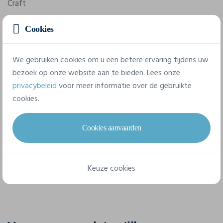
Craft
Referentie
Cookies
1911435
We gebruiken cookies om u een betere ervaring tijdens uw
Samenstelling
bezoek op onze website aan te bieden. Lees onze
88% polyester-recycled, 12% elastane.
privacybeleid
voor meer informatie over de gebruikte
cookies.
6 beschikbare maten
Cookies aanvaarden
XS
S
M
L
XL
XXL
Keuze cookies