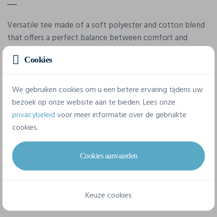
Versatile tee made of a soft polyester and cotton blend
that offers a perfect balance between comfort and
moisture transport. Suitable for most activities. Perfect
Cookies
for branding with company and sponsor logos. Your
corporate identity can always find its match thanks to
the wide range of colors.
We gebruiken cookies om u een betere ervaring tijdens uw
bezoek op onze website aan te bieden. Lees onze
privacybeleid
voor meer informatie over de gebruikte
Eigenschappen
cookies.
Merk
Cookies aanvaarden
Craft
Referentie
Keuze cookies
1907389