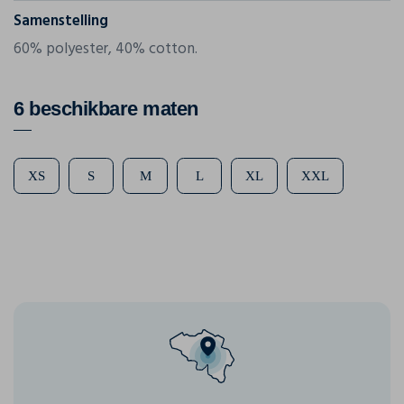
Samenstelling
60% polyester, 40% cotton.
6 beschikbare maten
XS
S
M
L
XL
XXL