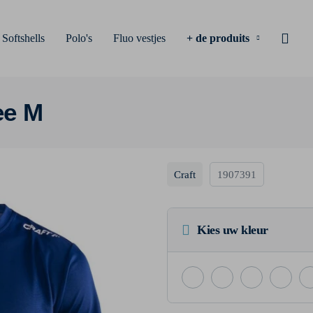
Softshells
Polo's
Fluo vestjes
+ de produits
ee M
Craft
1907391
Kies uw kleur