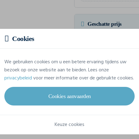
Geschatte prijs
Cookies
Prijs op aanvraag
Vraag jouw offerte op maat aan
We gebruiken cookies om u een betere ervaring tijdens uw
bezoek op onze website aan te bieden. Lees onze
privacybeleid
voor meer informatie over de gebruikte cookies.
Eigenschappen
Cookies aanvaarden
Merk
Craft
Keuze cookies
Referentie
1907391