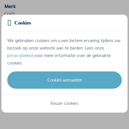
Merk
Craft
Cookies
Referentie
1915323
We gebruiken cookies om u een betere ervaring tijdens uw
bezoek op onze website aan te bieden. Lees onze
Samenstelling
privacybeleid
voor meer informatie over de gebruikte
60% Cotton-organic, 40% polyester-recycled.
cookies.
4 beschikbare maten
Cookies aanvaarden
122/128
134/140
146/152
158/164
Keuze cookies