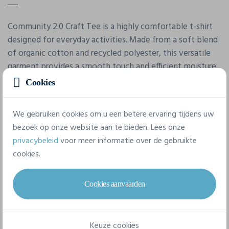
Community 2.0 Craft Tee is a highly comfortable t-shirt
designed for everyday activities. Made from a soft blend
of organic cotton and recycled polyester, this versatile
garment provides a smooth touch and efficient moisture
transport, continuously elevating the team spirit. • Soft
Cookies
fabric made from organic cotton and recycled polyester •
Round neck • Regular fit
We gebruiken cookies om u een betere ervaring tijdens uw
bezoek op onze website aan te bieden. Lees onze
privacybeleid
voor meer informatie over de gebruikte
Eigenschappen
cookies.
Merk
Cookies aanvaarden
Craft
Referentie
Keuze cookies