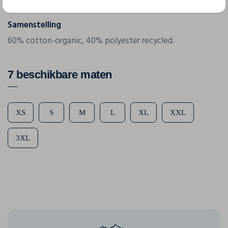
1916127
Samenstelling
60% cotton-organic, 40% polyester recycled.
7 beschikbare maten
XS
S
M
L
XL
XXL
3XL