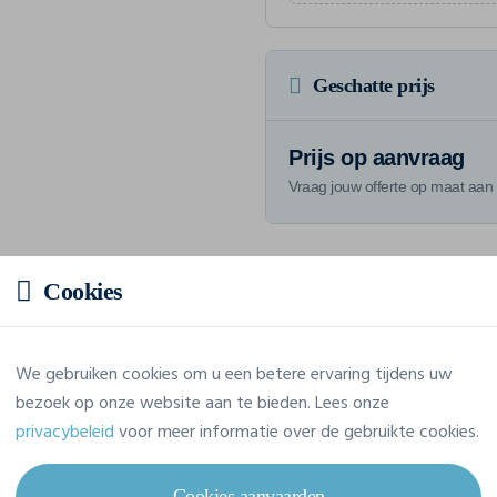
Geschatte prijs
Prijs op aanvraag
Vraag jouw offerte op maat aan
Cookies
Eigenschappen
We gebruiken cookies om u een betere ervaring tijdens uw
Merk
Craft
bezoek op onze website aan te bieden. Lees onze
privacybeleid
voor meer informatie over de gebruikte cookies.
Referentie
1916009
Cookies aanvaarden