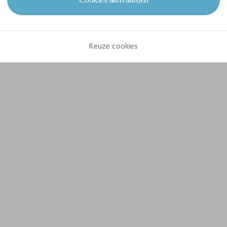
Samenstelling
77% Polyester Recycled, 23% Elastane
Keuze cookies