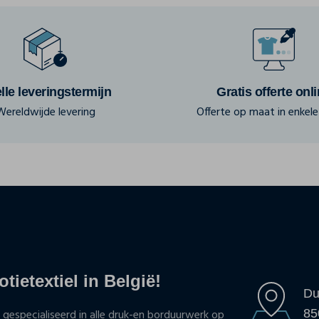
lle leveringstermijn
Gratis offerte onl
Wereldwijde levering
Offerte op maat in enkele 
tietextiel in België!
Du
85
 gespecialiseerd in alle druk-en borduurwerk op