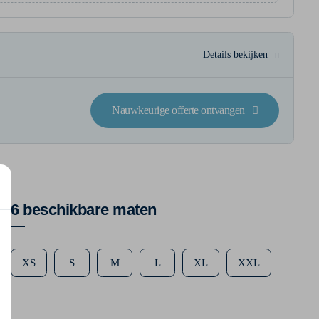
Details bekijken
Nauwkeurige offerte ontvangen
6 beschikbare maten
XS
S
M
L
XL
XXL