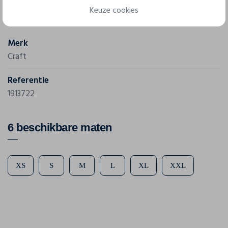
Eigenschappen
Keuze cookies
Merk
Craft
Referentie
1913722
6 beschikbare maten
XS
S
M
L
XL
XXL