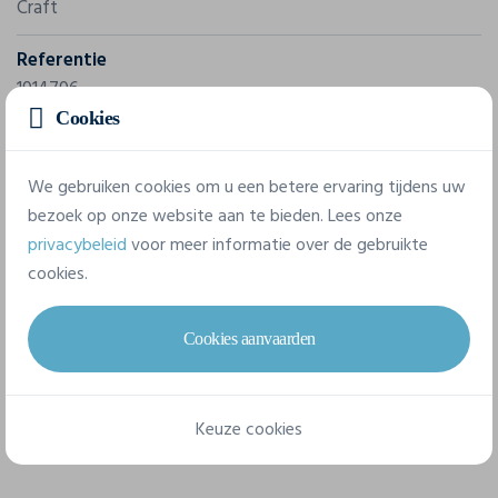
Craft
Referentie
1914796
Cookies
Samenstelling
Body 91% Polyester-Recycled, 9% Elastane. Inset 84%
We gebruiken cookies om u een betere ervaring tijdens uw
Polyester-Recycled, 6% Polyester, 10% Elastane
bezoek op onze website aan te bieden. Lees onze
privacybeleid
voor meer informatie over de gebruikte
cookies.
6 beschikbare maten
Cookies aanvaarden
XS
S
M
L
XL
XXL
Keuze cookies