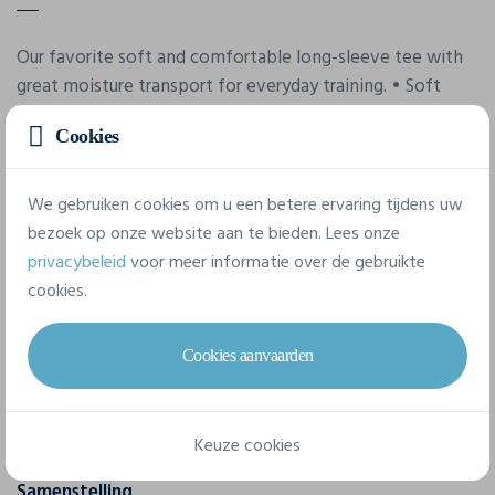
Our favorite soft and comfortable long-sleeve tee with
great moisture transport for everyday training. • Soft
polyester jersey with mesh details for good moisture
Cookies
transport • Regular fit • Rounded bottom • Craft logo at
front • Six dots logo at back
We gebruiken cookies om u een betere ervaring tijdens uw
bezoek op onze website aan te bieden. Lees onze
Eigenschappen
privacybeleid
voor meer informatie over de gebruikte
cookies.
Merk
Craft
Cookies aanvaarden
Referentie
1908769
Keuze cookies
Samenstelling