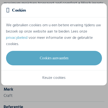
maximum moisture transport and comfort • Mesh inserts
at armpits for enhanced ventilation • Flatlock seams that
Cookies
follow body movements • Tight fit • Moisture transport:
5 out of 5 • Activity level: 5 out of 5 • Temperature: -5ºC
We gebruiken cookies om u een betere ervaring tijdens uw
to +10ºC
bezoek op onze website aan te bieden. Lees onze
privacybeleid
voor meer informatie over de gebruikte
cookies.
Cookies aanvaarden
Eigenschappen
Keuze cookies
Merk
Craft
Referentie