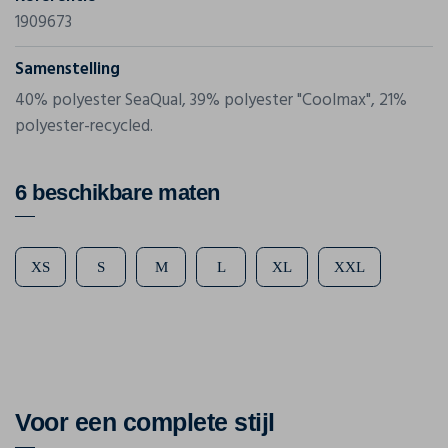
1909673
Samenstelling
40% polyester SeaQual, 39% polyester "Coolmax", 21%
polyester-recycled.
6 beschikbare maten
XS
S
M
L
XL
XXL
Voor een complete stijl