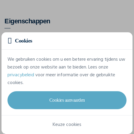
Eigenschappen
Merk
Cookies
Craft
We gebruiken cookies om u een betere ervaring tijdens uw
Referentie
bezoek op onze website aan te bieden. Lees onze
1916677
privacybeleid
voor meer informatie over de gebruikte
cookies.
Samenstelling
75% Gerecycled polyamide, 25% Gerecycled polyester
Cookies aanvaarden
6 beschikbare maten
Keuze cookies