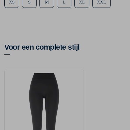
XS
S
M
L
XL
XXL
Voor een complete stijl