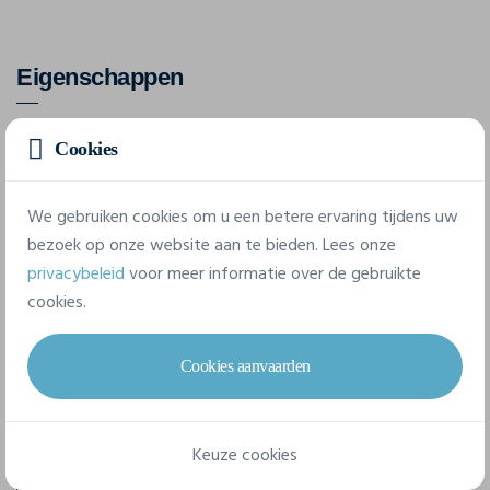
Eigenschappen
Merk
Cookies
Craft
We gebruiken cookies om u een betere ervaring tijdens uw
Referentie
bezoek op onze website aan te bieden. Lees onze
1916674
privacybeleid
voor meer informatie over de gebruikte
cookies.
Samenstelling
91% Gerecycled polyamide, 9% Elastaan
Cookies aanvaarden
5 beschikbare maten
Keuze cookies