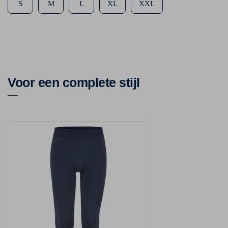
S
M
L
XL
XXL
Voor een complete stijl