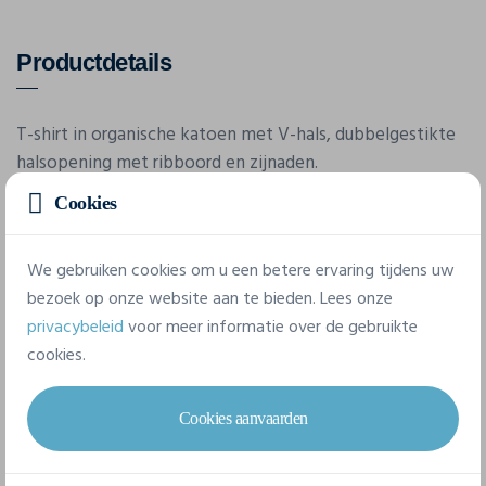
Productdetails
T-shirt in organische katoen met V-hals, dubbelgestikte
halsopening met ribboord en zijnaden.
Cookies
We gebruiken cookies om u een betere ervaring tijdens uw
bezoek op onze website aan te bieden. Lees onze
privacybeleid
voor meer informatie over de gebruikte
cookies.
Eigenschappen
Cookies aanvaarden
Merk
Cottover