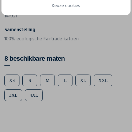
Keuze cookies
Referentie
141021
Samenstelling
100% ecologische Fairtrade katoen
8 beschikbare maten
XS
S
M
L
XL
XXL
3XL
4XL