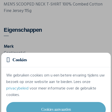
MEN'S SCOOPED NECK T-SHIRT 100% Combed Cotton
Fine Jersey 115g
Eigenschappen
Merk
Continental
Cookies
Referentie
N21
We gebruiken cookies om u een betere ervaring tijdens uw
bezoek op onze website aan te bieden. Lees onze
4 beschikbare maten
privacybeleid
voor meer informatie over de gebruikte
cookies.
S
M
L
XL
Cookies aanvaarden