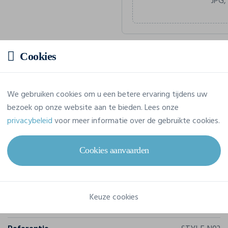
JPG,
Cookies
Geschatte prijs
We gebruiken cookies om u een betere ervaring tijdens uw
Prijs op aanvraag
bezoek op onze website aan te bieden. Lees onze
Vraag jouw offerte op maat aan
privacybeleid
voor meer informatie over de gebruikte cookies.
Cookies aanvaarden
Eigenschappen
Keuze cookies
Merk
Continental