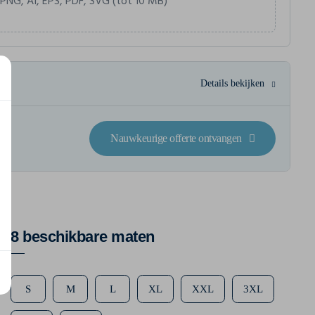
 PNG, AI, EPS, PDF, SVG (tot 10 MB)
Details bekijken
Nauwkeurige offerte ontvangen
8 beschikbare maten
S
M
L
XL
XXL
3XL