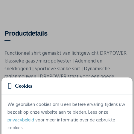
Productdetails
Functioneel shirt gemaakt van lichtgewicht DRYPOWER
klassieke gaas /micropolyester | Ademend en
sneldrogend | Sportieve slanke snit | Dynamische
raglanmouwen | DRYPOWER staat voor een goede
klimaatbeheersing en ventilatie dankzij de
Cookies
huidvriendelijke structuurmixtechnologie. | DRYPOWER
zorgt voor een snel vochttransport van binnen naar
We gebruiken cookies om u een betere ervaring tijdens uw
buiten en zorgt voor een aangenaam lichaamsklimaat en
bezoek op onze website aan te bieden. Lees onze
welzijn
privacybeleid
voor meer informatie over de gebruikte
cookies.