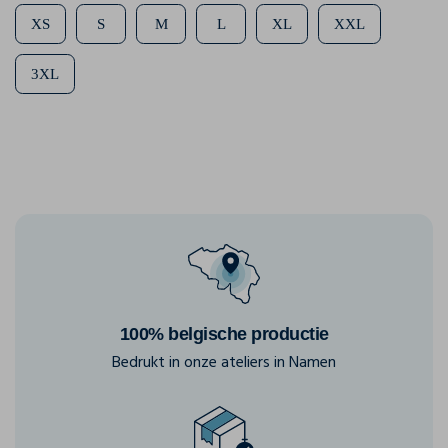
XS
S
M
L
XL
XXL
3XL
100% belgische productie
Bedrukt in onze ateliers in Namen