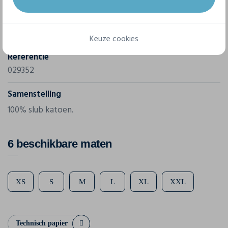
Merk
Clique
Keuze cookies
Referentie
029352
Samenstelling
100% slub katoen.
6 beschikbare maten
XS
S
M
L
XL
XXL
Technisch papier