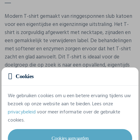
Modern T-shirt gemaakt van ringgesponnen slub katoen
voor een eigentijdse en eigenzinnige uitstraling. Het T-
shirt is zorgvuldig afgewerkt met necktape, zijnaden en
een gemakkelijk te verwijderen label. De behandelingen
met softener en enzymen zorgen ervoor dat het T-shirt
zacht en glad aanvoelt. Dit T-shirt is ideaal voor de
doelgroep die op zoek is naar een opvallend, eigentijds
T-shirt.
Cookies
We gebruiken cookies om u een betere ervaring tijdens uw
bezoek op onze website aan te bieden. Lees onze
privacybeleid
voor meer informatie over de gebruikte
cookies.
Eigenschappen
Cookies aanvaarden