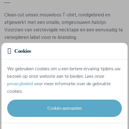
Clean-cut unisex mouwloos T-shirt, rondgebreid en
afgewerkt met een smalle, omgevouwen halslijn.
Voorzien van verstevigde necktape en een eenvoudig te
verwijderen label voor re-branding.
Cookies
We gebruiken cookies om u een betere ervaring tijdens uw
bezoek op onze website aan te bieden. Lees onze
privacybeleid
voor meer informatie over de gebruikte
Eigenschappen
cookies.
Cookies aanvaarden
Merk
Clique