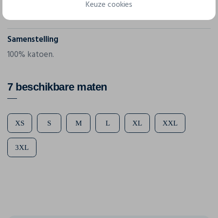
Referentie
Keuze cookies
029368
Samenstelling
100% katoen.
7 beschikbare maten
XS
S
M
L
XL
XXL
3XL