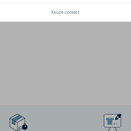
Samenstelling
100% katoen (kleur 95: 85% katoen, 15% viscose).
Keuze cookies