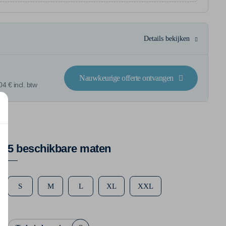
Details bekijken
Nauwkeurige offerte ontvangen
4 € incl. btw
5 beschikbare maten
S
M
L
XL
XXL