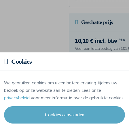
Geschatte prijs
10,10 € incl. btw
/stuk
Voor een totaalbedrag van 101,0
Cookies
We gebruiken cookies om u een betere ervaring tijdens uw
Eigenschappen
bezoek op onze website aan te bieden. Lees onze
privacybeleid
voor meer informatie over de gebruikte cookies.
Merk
Clique
Cookies aanvaarden
Referentie
029341