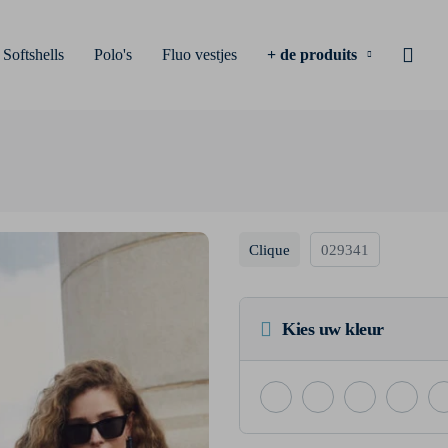
Softshells
Polo's
Fluo vestjes
+ de produits
Clique
029341
Kies uw kleur