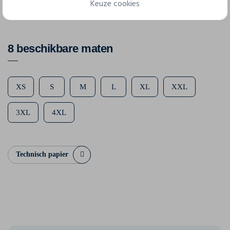
Keuze cookies
100% polyester (voelt aan als katoen).
8 beschikbare maten
XS
S
M
L
XL
XXL
3XL
4XL
Technisch papier