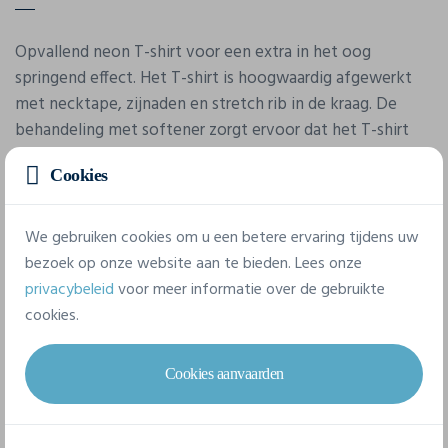
Opvallend neon T-shirt voor een extra in het oog
springend effect. Het T-shirt is hoogwaardig afgewerkt
met necktape, zijnaden en stretch rib in de kraag. De
behandeling met softener zorgt ervoor dat het T-shirt
zacht aanvoelt.
Cookies
Eigenschappen
We gebruiken cookies om u een betere ervaring tijdens uw
bezoek op onze website aan te bieden. Lees onze
privacybeleid
voor meer informatie over de gebruikte
Merk
cookies.
Clique
Referentie
Cookies aanvaarden
029345
Samenstelling