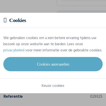
Geschatte prijs
Cookies
Prijs op aanvraag
We gebruiken cookies om u een betere ervaring tijdens uw
Vraag jouw offerte op maat aan
bezoek op onze website aan te bieden. Lees onze
privacybeleid
voor meer informatie over de gebruikte cookies.
Cookies aanvaarden
Eigenschappen
Merk
Clique
Keuze cookies
Referentie
029325