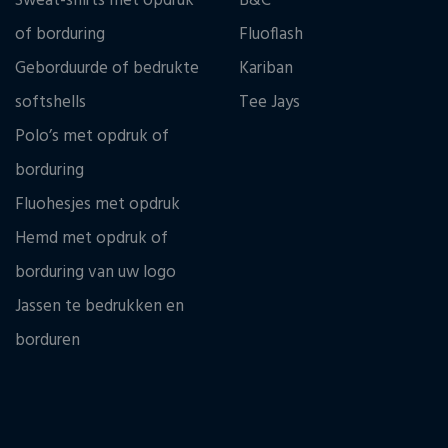
Sweat-shirts met opdruk
B&C
of borduring
Fluoflash
Geborduurde of bedrukte
Kariban
softshells
Tee Jays
Polo’s met opdruk of
borduring
Fluohesjes met opdruk
Hemd met opdruk of
borduring van uw logo
Jassen te bedrukken en
borduren