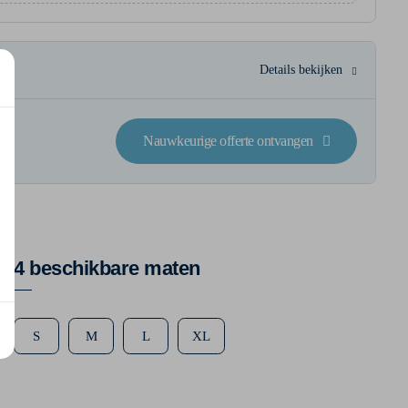
Details bekijken
Nauwkeurige offerte ontvangen
4 beschikbare maten
S
M
L
XL