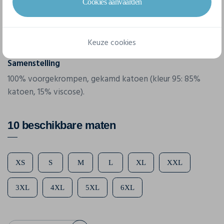
Clique
Cookies aanvaarden
Referentie
029320
Keuze cookies
Samenstelling
100% voorgekrompen, gekamd katoen (kleur 95: 85%
katoen, 15% viscose).
10 beschikbare maten
XS
S
M
L
XL
XXL
3XL
4XL
5XL
6XL