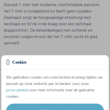
Klassiek T-shirt met moderne, comfortabele pasvorm.
Het T-shirt is rondgebreid en heeft geen zijnaden.
Daarnaast zorgt de hoogwaardige afwerking met
necktape en 1x1 rib in de kraag voor een optimaal
draagcomfort. De behandelingen met softener en
enzymen zorgen ervoor dat het T-shirt zacht en glad
aanvoelt.
Cookies
We gebruiken cookies om u een betere ervaring tijdens uw
bezoek op onze website aan te bieden. Lees onze
Eigenschappen
privacybeleid
voor meer informatie over de gebruikte
cookies.
Merk