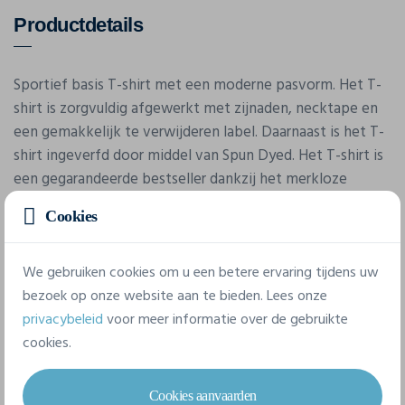
Productdetails
Sportief basis T-shirt met een moderne pasvorm. Het T-
shirt is zorgvuldig afgewerkt met zijnaden, necktape en
een gemakkelijk te verwijderen label. Daarnaast is het T-
shirt ingeverfd door middel van Spun Dyed. Het T-shirt is
een gegarandeerde bestseller dankzij het merkloze
ontwerp en de sterke prijs-/kwaliteitverhouding.
Cookies
We gebruiken cookies om u een betere ervaring tijdens uw
bezoek op onze website aan te bieden. Lees onze
privacybeleid
voor meer informatie over de gebruikte
cookies.
Eigenschappen
Cookies aanvaarden