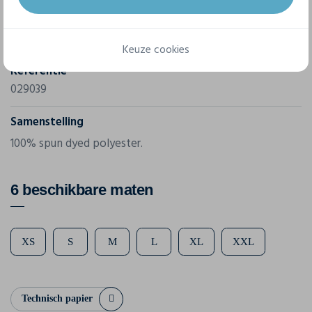
Merk
Clique
Keuze cookies
Referentie
029039
Samenstelling
100% spun dyed polyester.
6 beschikbare maten
XS
S
M
L
XL
XXL
Technisch papier